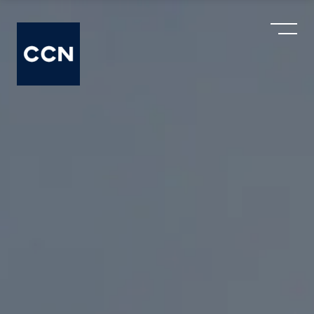
Web sitemizde deneyiminizi iyileştirmek ve
hizmetlerimizi geliştirmek amacıyla çerezler
kullanıyoruz. Detaylı bilgi için
Çerez Politikamızı
inceleyebilirsiniz.
Anladım